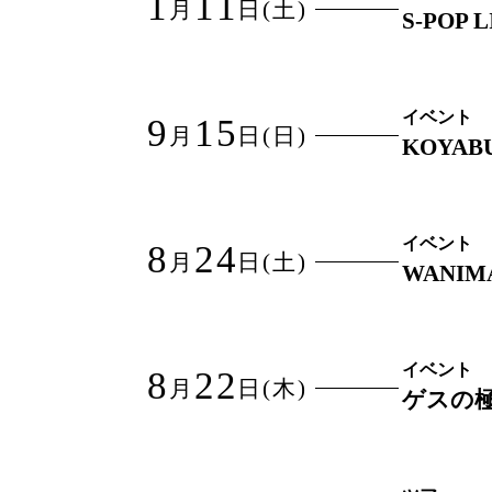
1
11
月
日
(土)
S-POP L
イベント
9
15
月
日
(日)
KOYABU
イベント
8
24
月
日
(土)
WANIMA
イベント
8
22
月
日
(木)
ゲスの極