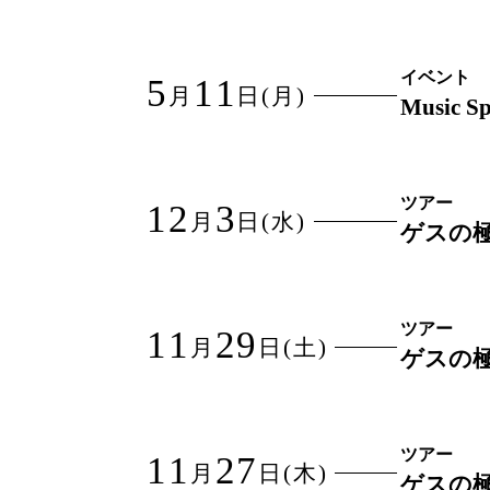
イベント
5
11
月
日
(月)
Music Sp
ツアー
12
3
月
日
(水)
ゲスの極
ツアー
11
29
月
日
(土)
ゲスの極
ツアー
11
27
月
日
(木)
ゲスの極