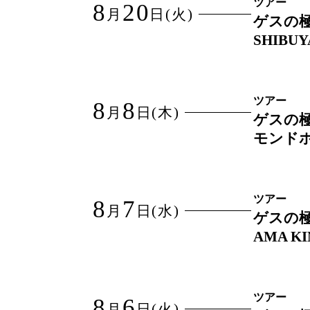
ツアー
8
20
月
日
(火)
ゲスの極
SHIBU
ツアー
8
8
月
日
(木)
ゲスの極
モンド
ツアー
8
7
月
日
(水)
ゲスの極
AMA K
ツアー
8
6
月
日
(火)