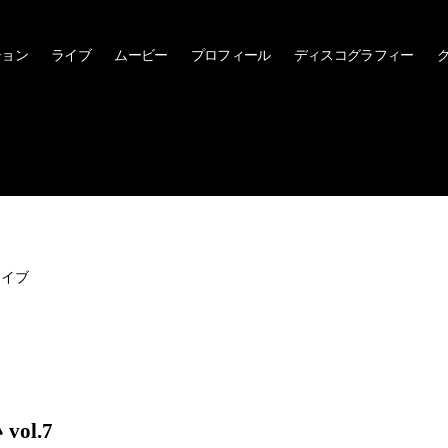
ション
ライブ
ムービー
プロフィール
ディスコグラフィー
カイブ
ol.7