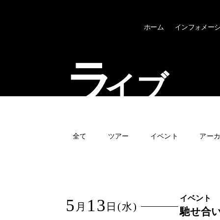
ホーム
インフォメー
ラ
イブ
全て
ツアー
イベント
アー
イベント
5
13
月
日
(水)
馳せ合い v