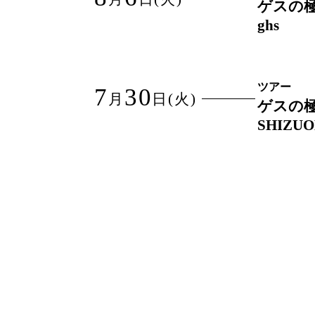
ゲスの極
ghs
ツアー
7
30
月
日
(火)
ゲスの極
SHIZU
ツアー
7
23
月
日
(火)
ゲスの極
ツアー
7
21
月
日
(日)