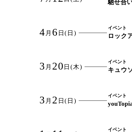
馳せ合い v
イベント
4
6
月
日
(日)
ロックアンセ
イベント
3
20
月
日
(木)
キュウソ
イベント
3
2
月
日
(日)
youTopi
イベント