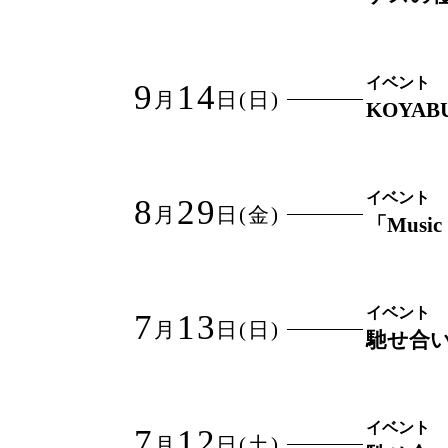
イベント
9
14
月
日
(日)
KOYABU
イベント
8
29
月
日
(金)
「Music
イベント
7
13
月
日
(日)
馳せ合い v
イベント
7
12
月
日
(土)