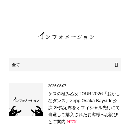
イ
ンフォメーション
2026.08.07
ゲスの極み乙女TOUR 2026「おかし
なダンス」Zepp Osaka Bayside公
演 2F指定席をオフィシャル先行にて
当選しご購入されたお客様へお詫び
とご案内
NEW