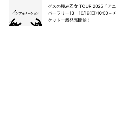
ゲスの極み乙女 TOUR 2025「アニ
バーラリー13」10/19(日)10:00～チ
ケット一般発売開始！