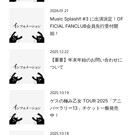
2026.01.21
Music Splash!! #3 に出演決定！OF
FICIAL FANCLUB会員先行受付開
始！
2025.12.22
【重要】年末年始のお問い合わせに
ついて
2025.10.19
ゲスの極み乙女 TOUR 2025「アニ
バーラリー13」チケット一般発売
中！
2025.10.18