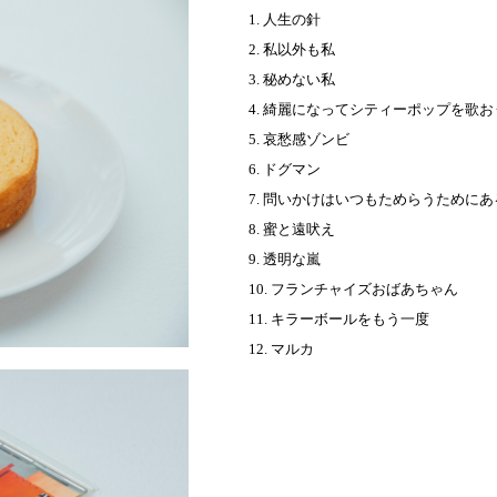
1.
人生の針
2.
私以外も私
3.
秘めない私
4.
綺麗になってシティーポップを歌お
5.
哀愁感ゾンビ
6.
ドグマン
7.
問いかけはいつもためらうためにあ
8.
蜜と遠吠え
9.
透明な嵐
10.
フランチャイズおばあちゃん
11.
キラーボールをもう一度
12.
マルカ